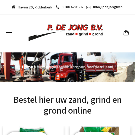
0180 420376
info@pdejongbv.nl
Haven 20, Ridderkerk
Home
»
Big bag bestellen Krimpen aan den IJssel
Bestel hier uw zand, grind en
grond online