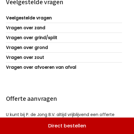
Veelgestelde vragen
Veelgestelde vragen
Vragen over zand
Vragen over grind/split
Vragen over grond
Vragen over zout
Vragen over afvoeren van afval
Offerte aanvragen
U kunt bij P. de Jong B.V. altijd vrijblijvend een offerte
aanvragen voor onze diverse producten.
Direct bestellen