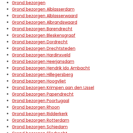
Grond bezorgen
Grond bezorgen Alblasserdam
Grond bezorgen Alblasserwaard
Grond bezorgen Albrandswaard
Grond bezorgen Barendrecht
Grond bezorgen Bleskensgraaf
Grond bezorgen Dordrecht
Grond bezorgen Drechtsteden
Grond bezorgen Hardinxveld
Grond bezorgen Heerjansdam
Grond bezorgen Hendrik Ido Ambacht
Grond bezorgen Hillegersberg
Grond bezorgen Hoogvliet
Grond bezorgen Krimpen aan den IJssel
Grond bezorgen Papendrecht
Grond bezorgen Poortugaal
Grond bezorgen Rhoon
Grond bezorgen Ridderkerk
Grond bezorgen Rotterdam
Grond bezorgen Schiedam