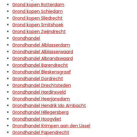
Grond kopen Rotterdam
Grond kopen Schiedam
Grond kopen Sliedrecht
Grond kopen Smitshoek
Grond kopen Zwijndrecht
Grondhandel
Grondhandel Alblasserdam
Grondhandel Alblasserwaard
Grondhandel Albrandswaard
Grondhandel Barendrecht
Grondhandel Bleskensgraaf
Grondhandel Dordrecht
Grondhandel Drechtsteden
Grondhandel Hardinxveld
Grondhandel Heerjansdam
Grondhandel Hendrik Ido Ambacht
Grondhandel Hillegersberg
Grondhandel Hoogvliet
Grondhandel Krimpen aan den IJssel
Grondhandel Papendrecht