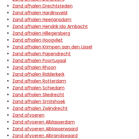
Zand afhalen Drechtsteden
Zand afhalen Hardinxveld
Zand afhalen Heerjansdam
Zand afhalen Hendrik Ido Ambacht
Zand afhalen Hillegersberg
Zand afhalen Hoogvliet
Zand afhalen Krimpen aan den IJssel
Zand afhalen Papendrecht
Zand afhalen Poortugaal
Zand afhalen Rhoon
Zand afhalen Ridderkerk
Zand afhalen Rotterdam
Zand afhalen Schiedam
Zand afhalen Sliedrecht
Zand afhalen Smitshoek
Zand afhalen Zwijndrecht
Zand afvoeren
Zand afvoeren Alblasserdam
Zand afvoeren Alblasserwaard
Zand afvoeren Albrandswaard