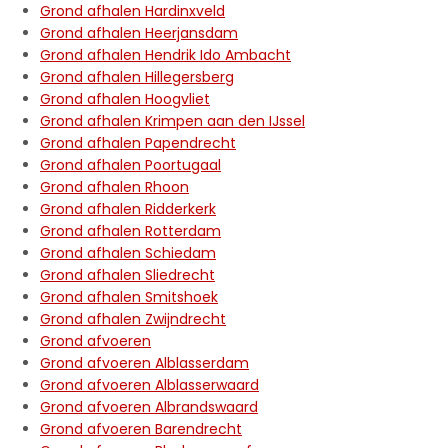
Grond afhalen Hardinxveld
Grond afhalen Heerjansdam
Grond afhalen Hendrik Ido Ambacht
Grond afhalen Hillegersberg
Grond afhalen Hoogvliet
Grond afhalen Krimpen aan den IJssel
Grond afhalen Papendrecht
Grond afhalen Poortugaal
Grond afhalen Rhoon
Grond afhalen Ridderkerk
Grond afhalen Rotterdam
Grond afhalen Schiedam
Grond afhalen Sliedrecht
Grond afhalen Smitshoek
Grond afhalen Zwijndrecht
Grond afvoeren
Grond afvoeren Alblasserdam
Grond afvoeren Alblasserwaard
Grond afvoeren Albrandswaard
Grond afvoeren Barendrecht