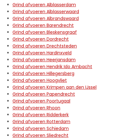
Grind afvoeren Alblasserdam
Grind afvoeren Alblasserwaard
Grind afvoeren Albrandswaard
Grind afvoeren Barendrecht
Grind afvoeren Bleskensgraaf
Grind afvoeren Dordrecht
Grind afvoeren Drechtsteden
Grind afvoeren Hardinxveld
Grind afvoeren Heerjansdam
Grind afvoeren Hendrik Ido Ambacht
Grind afvoeren Hillegersberg
Grind afvoeren Hoogvliet
Grind afvoeren Krimpen aan den IJssel
Grind afvoeren Papendrecht
Grind afvoeren Poortugaal
Grind afvoeren Rhoon
Grind afvoeren Ridderkerk
Grind afvoeren Rotterdam
Grind afvoeren Schiedam
Grind afvoeren Sliedrecht