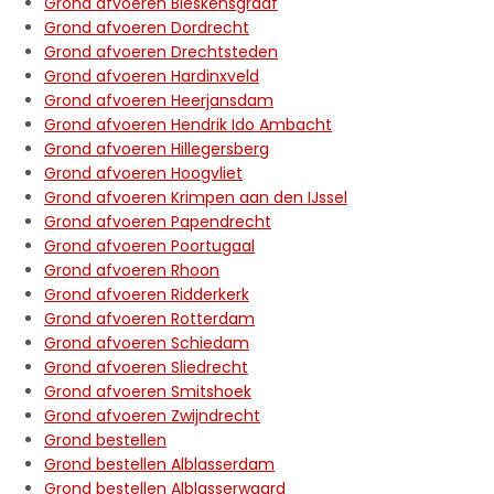
Grond afvoeren Bleskensgraaf
Grond afvoeren Dordrecht
Grond afvoeren Drechtsteden
Grond afvoeren Hardinxveld
Grond afvoeren Heerjansdam
Grond afvoeren Hendrik Ido Ambacht
Grond afvoeren Hillegersberg
Grond afvoeren Hoogvliet
Grond afvoeren Krimpen aan den IJssel
Grond afvoeren Papendrecht
Grond afvoeren Poortugaal
Grond afvoeren Rhoon
Grond afvoeren Ridderkerk
Grond afvoeren Rotterdam
Grond afvoeren Schiedam
Grond afvoeren Sliedrecht
Grond afvoeren Smitshoek
Grond afvoeren Zwijndrecht
Grond bestellen
Grond bestellen Alblasserdam
Grond bestellen Alblasserwaard