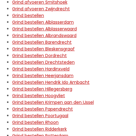
Grind afvoeren Smitshoek
Grind afvoeren Zwijndrecht
Grind bestellen
Grind bestellen Alblasserdam
Grind bestellen Alblasserwaard
Grind bestellen Albrandswaard
Grind bestellen Barendrecht
Grind bestellen Bleskensgraaf
Grind bestellen Dordrecht
Grind bestellen Drechtsteden
Grind bestellen Hardinxveld
Grind bestellen Heerjansdam
Grind bestellen Hendrik Ido Ambacht
Grind bestellen Hillegersberg
Grind bestellen Hoogvliet
Grind bestellen Krimpen aan den IJssel
Grind bestellen Papendrecht
Grind bestellen Poortugaal
Grind bestellen Rhoon
Grind bestellen Ridderkerk
Grind bestellen Rotterdam