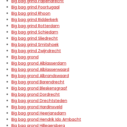
Big bag grind Papendrecht
Big bag grind Poortugaal
Big bag grind Rhoon
Big bag grind Ridderkerk
Big bag grind Rotterdam
Big bag grind Schiedam
Big bag grind Sliedrecht
Big bag grind Smitshoek
Big bag grind Zwijndrecht
Big bag grond
Big bag grond Alblasserdam
Big bag grond Alblasserwaard
Big bag grond Albrandswaard
Big bag grond Barendrecht
Big bag grond Bleskensgraaf
Big bag grond Dordrecht
Big bag grond Drechtsteden
Big bag grond Hardinxveld
Big bag grond Heerjansdam
Big bag grond Hendrik Ido Ambacht
Big bag grond Hillegersberg