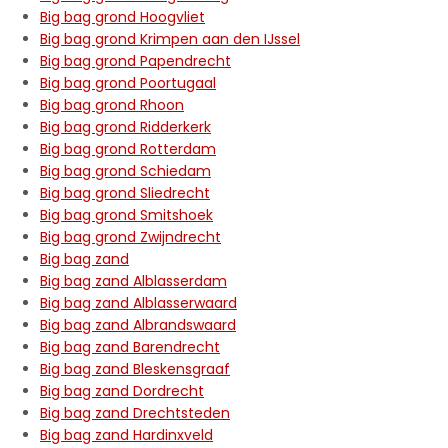
Big bag grond Hoogvliet
Big bag grond Krimpen aan den IJssel
Big bag grond Papendrecht
Big bag grond Poortugaal
Big bag grond Rhoon
Big bag grond Ridderkerk
Big bag grond Rotterdam
Big bag grond Schiedam
Big bag grond Sliedrecht
Big bag grond Smitshoek
Big bag grond Zwijndrecht
Big bag zand
Big bag zand Alblasserdam
Big bag zand Alblasserwaard
Big bag zand Albrandswaard
Big bag zand Barendrecht
Big bag zand Bleskensgraaf
Big bag zand Dordrecht
Big bag zand Drechtsteden
Big bag zand Hardinxveld