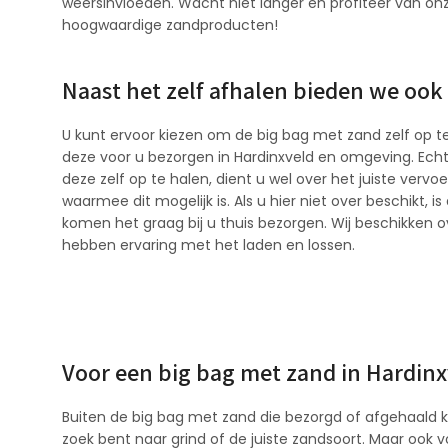
weersinvloeden. Wacht niet langer en profiteer van on
hoogwaardige zandproducten!
Naast het zelf afhalen bieden we ook
U kunt ervoor kiezen om de big bag met zand zelf op te
deze voor u bezorgen in Hardinxveld en omgeving. Echte
deze zelf op te halen, dient u wel over het juiste verv
waarmee dit mogelijk is. Als u hier niet over beschikt, i
komen het graag bij u thuis bezorgen. Wij beschikken
hebben ervaring met het laden en lossen.
Voor een big bag met zand in Hardinxv
Buiten de big bag met zand die bezorgd of afgehaald ka
zoek bent naar grind of de juiste zandsoort. Maar ook v