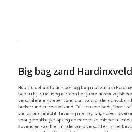
optie
optie
kan
kan
gekozen
gekozen
worden
worden
op
op
de
de
productpagina
productpa
Big bag zand Hardinxvel
Heeft u behoefte aan een big bag met zand in Hardin
bent u bij P. De Jong B.V. aan het juiste adres! Wij biede
verschillende soorten zand aan, waaronder aanvulzand,
brekerzand en metselzand. Of u nu een bedrijf bent of 
kan bij ons terecht! Levering met big bags biedt divers
voor gemakkelijke opslag en nemen ze minder ruimte in
Bovendien wordt er minder zand verspild en is het be