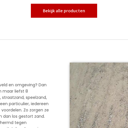
optie
kan
Bekijk alle producten
gekozen
worden
op
de
gina
productpagina
d
xveld en omgeving? Dan
n maar liefst 8
 straatzand, speelzand,
een particulier, iedereen
e voordelen. Zo zorgen ze
 dan los gestort zand.
schermd tegen