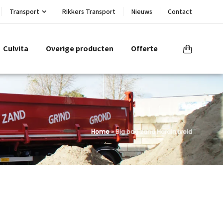
Transport
Rikkers Transport
Nieuws
Contact
Culvita
Overige producten
Offerte
Home
»
Big bag zand Hardinxveld