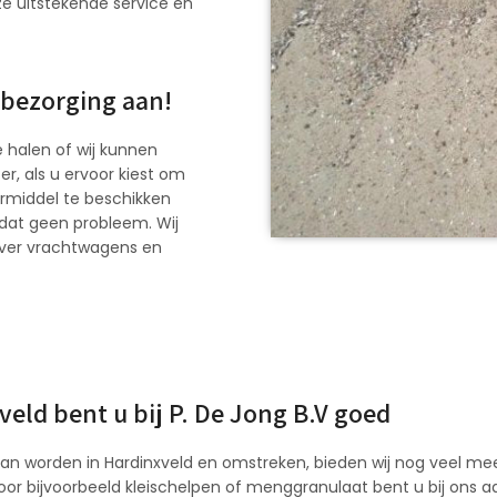
ze uitstekende service en
 bezorging aan!
 halen of wij kunnen
r, als u ervoor kiest om
oermiddel te beschikken
s dat geen probleem. Wij
 over vrachtwagens en
eld bent u bij P. De Jong B.V goed
n worden in Hardinxveld en omstreken, bieden wij nog veel meer 
oor bijvoorbeeld kleischelpen of menggranulaat bent u bij ons aa