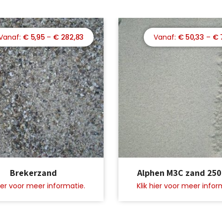
Prijsklasse:
€
5,95
–
€
282,83
€
50,33
–
€
€ 5,95
tot
€ 282,83
Dit
Brekerzand
Alphen M3C zand 250
product
heeft
meerdere
variaties.
Deze