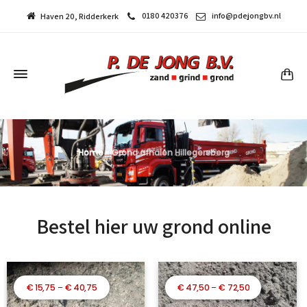
0180 420376
info@pdejongbv.nl
Haven 20, Ridderkerk
Home
»
Grond afhalen Hillegersberg
Bestel hier uw grond online
Prijsklasse:
Prijsklasse:
€
15,75
–
€
40,75
€
47,50
–
€
72,50
€ 15,75
€ 47,50