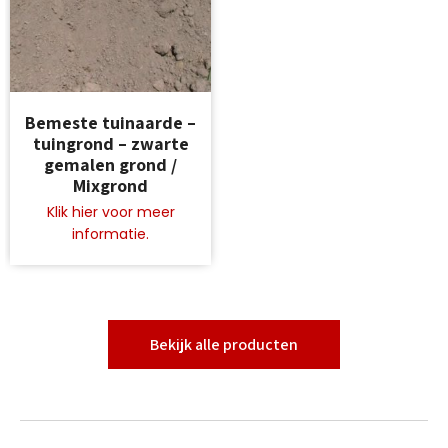
Dit
Bemeste tuinaarde –
product
tuingrond – zwarte
heeft
gemalen grond /
meerdere
Mixgrond
variaties.
Deze
optie
kan
gekozen
worden
op
de
Bekijk alle producten
productpagina