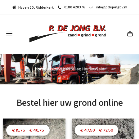
0180 420376
info@pdejongbv.nl
Haven 20, Ridderkerk
Home
»
Grond bestellen Hardinxveld
Bestel hier uw grond online
Prijsklasse:
Prijsklasse:
€
15,75
–
€
40,75
€
47,50
–
€
72,50
€ 15,75
€ 47,50