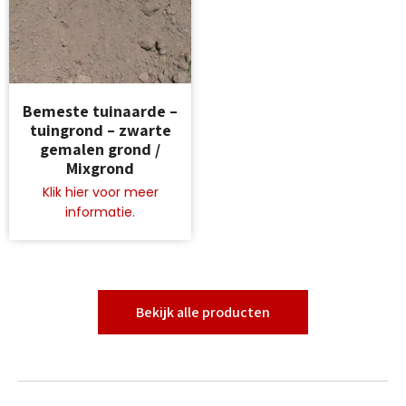
Dit
Bemeste tuinaarde –
product
tuingrond – zwarte
heeft
gemalen grond /
meerdere
Mixgrond
variaties.
Deze
optie
kan
gekozen
worden
op
de
Bekijk alle producten
productpagina