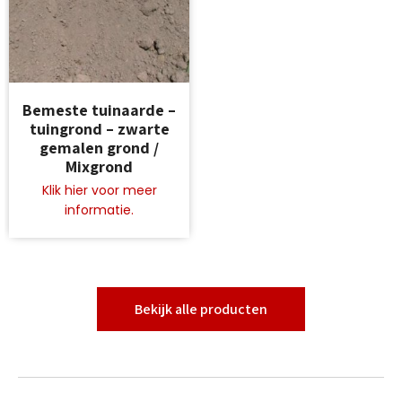
Dit
Bemeste tuinaarde –
product
tuingrond – zwarte
heeft
gemalen grond /
meerdere
Mixgrond
variaties.
Deze
optie
kan
gekozen
worden
op
de
Bekijk alle producten
productpagina