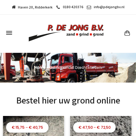
0180 420376
info@pdejongbv.nl
Haven 20, Ridderkerk
Home
»
Grondhandel Drechtsteden
Bestel hier uw grond online
Prijsklasse:
Prijsklasse:
€
15,75
–
€
40,75
€
47,50
–
€
72,50
€ 15,75
€ 47,50