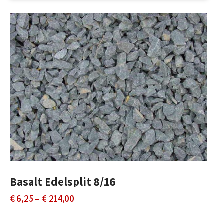
Basalt Edelsplit 8/16
Prijsklasse:
€
6,25
–
€
214,00
€ 6,25