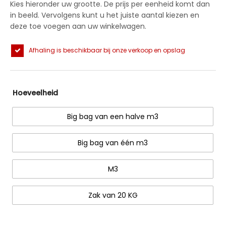
Kies hieronder uw grootte. De prijs per eenheid komt dan
tot
in beeld. Vervolgens kunt u het juiste aantal kiezen en
deze toe voegen aan uw winkelwagen.
€ 214,00
Afhaling is beschikbaar bij onze verkoop en opslag
Hoeveelheid
Big bag van een halve m3
Big bag van één m3
M3
Zak van 20 KG