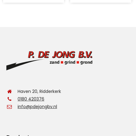
Deze
optie
kan
gekozen
worden
op
de
productpagina
Haven 20, Ridderkerk
0180 420376
info@pdejongbv.nl