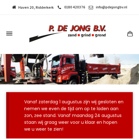
0180 420376
info@pdejongbv.nl
Haven 20, Ridderkerk
Home
Vanaf zaterdag 1 augustus zijn wij gesloten en
nemen we even de tijd om op te laden aan
zon, zee stand. Vanaf maandag 24 augustus
staan wij graag weer voor u klaar en hopen
we u weer te zien!