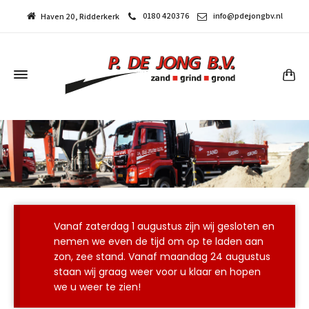
0180 420376
info@pdejongbv.nl
Haven 20, Ridderkerk
Home
Vanaf zaterdag 1 augustus zijn wij gesloten en
nemen we even de tijd om op te laden aan
zon, zee stand. Vanaf maandag 24 augustus
staan wij graag weer voor u klaar en hopen
we u weer te zien!