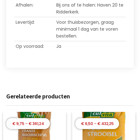
Afhalen:
Bij ons af te halen: Haven 20 te
Ridderkerk.
Levertijd:
Voor thuisbezorgen, graag
minimaal 1 dag van te voren
bestellen.
Op voorraad:
Ja
Gerelateerde producten
Prijsklasse:
Prijsklasse:
€
9,75
–
€
361,24
€
6,50
–
€
432,25
€ 9,75
€ 6,50
tot
tot