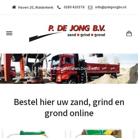
0180 420376
info@pdejongbv.nl
Haven 20, Ridderkerk
Home
»
Puin afvoeren Dordrecht
Bestel hier uw zand, grind en
grond online