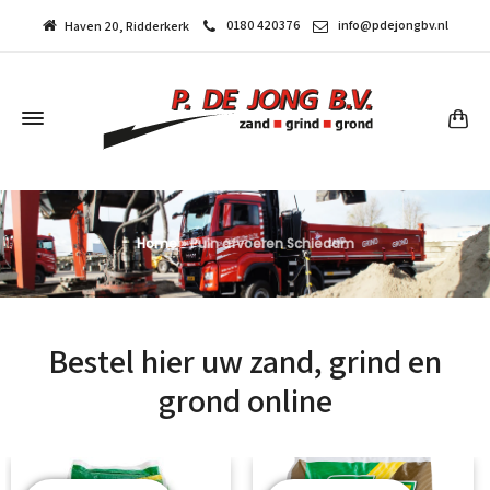
0180 420376
info@pdejongbv.nl
Haven 20, Ridderkerk
Home
»
Puin afvoeren Schiedam
Bestel hier uw zand, grind en
grond online