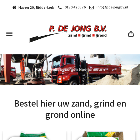
0180 420376
info@pdejongbv.nl
Haven 20, Ridderkerk
Home
»
Split bezorgen Heerjansdam
Bestel hier uw zand, grind en
grond online