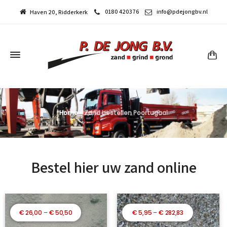
0180 420376
info@pdejongbv.nl
Haven 20, Ridderkerk
Home
»
Zand bestellen Poortugaal
Bestel hier uw zand online
Prijsklasse:
Prijsklasse:
€
26,00
–
€
50,50
€
5,95
–
€
282,83
€ 26,00
€ 5,95