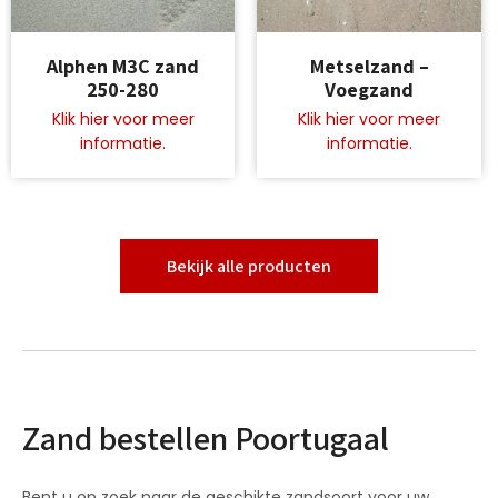
Dit
Dit
Alphen M3C zand
Metselzand –
product
product
250-280
Voegzand
heeft
heeft
meerdere
meerdere
variaties.
variaties.
Deze
Deze
optie
optie
kan
kan
gekozen
gekozen
worden
worden
Bekijk alle producten
op
op
de
de
productpagina
productpagina
Zand bestellen Poortugaal
Bent u op zoek naar de geschikte zandsoort voor uw