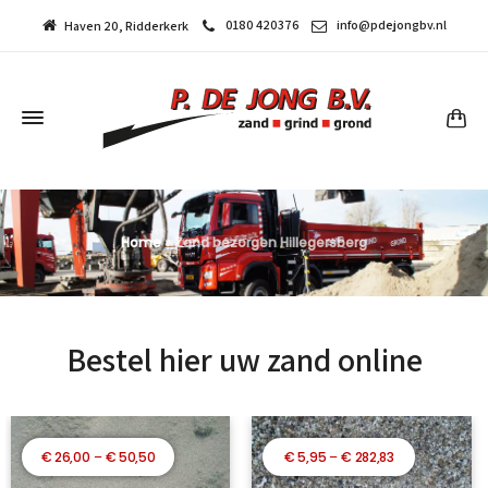
0180 420376
info@pdejongbv.nl
Haven 20, Ridderkerk
Home
»
Zand bezorgen Hillegersberg
Bestel hier uw zand online
Prijsklasse:
Prijsklasse:
€
26,00
–
€
50,50
€
5,95
–
€
282,83
€ 26,00
€ 5,95