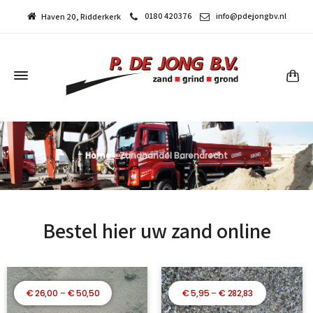
0180 420376
info@pdejongbv.nl
Haven 20, Ridderkerk
Home
»
Zandhandel Barendrecht
Bestel hier uw zand online
Prijsklasse:
Prijsklasse:
€
26,00
–
€
50,50
€
5,95
–
€
282,83
€ 26,00
€ 5,95