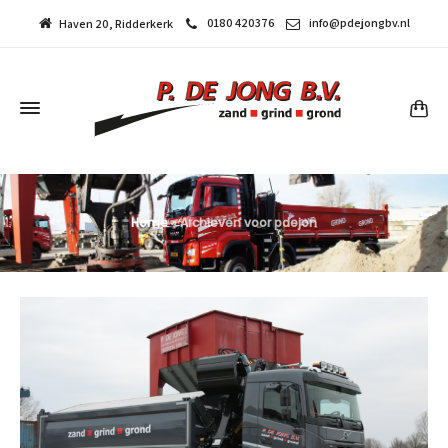
0180 420376
info@pdejongbv.nl
Haven 20, Ridderkerk
Home
»
Archieven voor pdejon