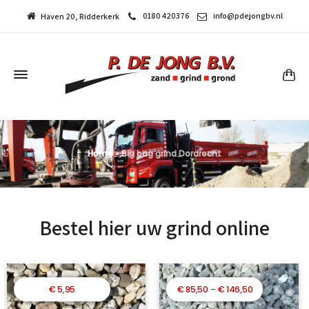
0180 420376
info@pdejongbv.nl
Haven 20, Ridderkerk
Home
»
Big bag grind Dordrecht
Bestel hier uw grind online
Prijsklasse:
€
5,95
€
85,50
–
€
146,50
€ 85,50