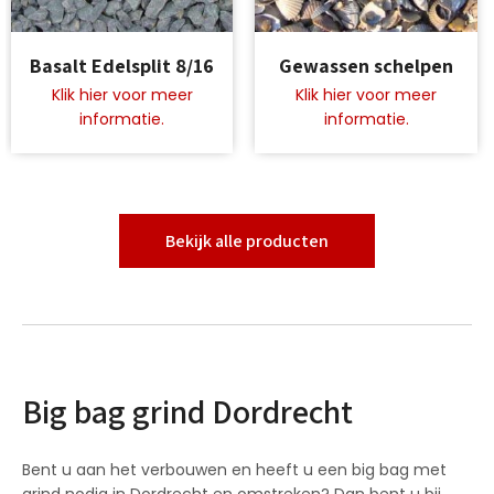
Dit
Dit
Basalt Edelsplit 8/16
Gewassen schelpen
product
product
heeft
heeft
meerdere
meerdere
variaties.
variaties.
Deze
Deze
optie
optie
kan
kan
gekozen
gekozen
Bekijk alle producten
worden
worden
op
op
de
de
productpagina
productpagina
Big bag grind Dordrecht
Bent u aan het verbouwen en heeft u een big bag met
grind nodig in Dordrecht en omstreken? Dan bent u bij