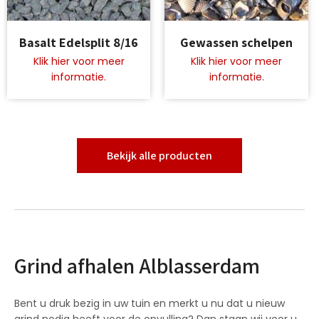
Dit
Dit
Basalt Edelsplit 8/16
Gewassen schelpen
product
product
heeft
heeft
meerdere
meerdere
variaties.
variaties.
Deze
Deze
optie
optie
kan
kan
gekozen
gekozen
Bekijk alle producten
worden
worden
op
op
de
de
productpagina
productpagina
Grind afhalen Alblasserdam
Bent u druk bezig in uw tuin en merkt u nu dat u nieuw
grind nodig heeft voor de opvulling? Dan staan wij voor u