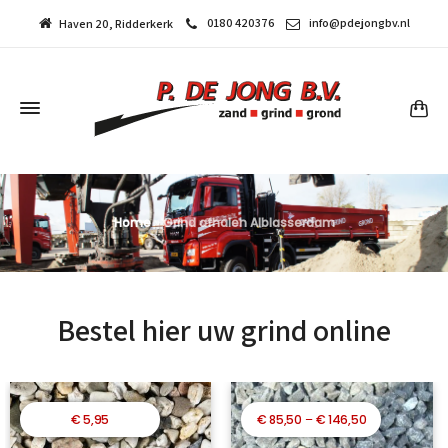
0180 420376
info@pdejongbv.nl
Haven 20, Ridderkerk
Home
»
Grind afhalen Alblasserdam
Bestel hier uw grind online
Prijsklasse:
€
5,95
€
85,50
–
€
146,50
€ 85,50