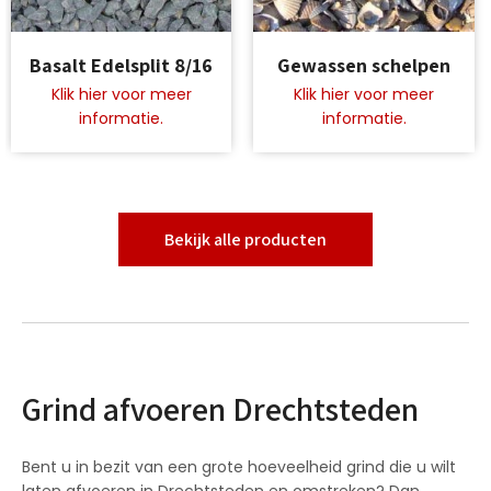
Dit
Dit
Basalt Edelsplit 8/16
Gewassen schelpen
product
product
heeft
heeft
meerdere
meerdere
variaties.
variaties.
Deze
Deze
optie
optie
kan
kan
gekozen
gekozen
Bekijk alle producten
worden
worden
op
op
de
de
productpagina
productpagina
Grind afvoeren Drechtsteden
Bent u in bezit van een grote hoeveelheid grind die u wilt
laten afvoeren in Drechtsteden en omstreken? Dan