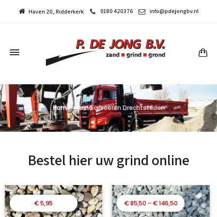
0180 420376
info@pdejongbv.nl
Haven 20, Ridderkerk
Home
»
Grind afvoeren Drechtsteden
Bestel hier uw grind online
Prijsklasse:
€
5,95
€
85,50
–
€
146,50
€ 85,50