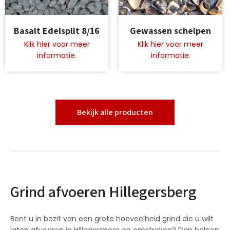
Dit
Dit
Basalt Edelsplit 8/16
Gewassen schelpen
product
product
heeft
heeft
meerdere
meerdere
variaties.
variaties.
Deze
Deze
optie
optie
kan
kan
gekozen
gekozen
Bekijk alle producten
worden
worden
op
op
de
de
productpagina
productpagina
Grind afvoeren Hillegersberg
Bent u in bezit van een grote hoeveelheid grind die u wilt
laten afvoeren in Hillegersberg en omstreken? Dan helpen