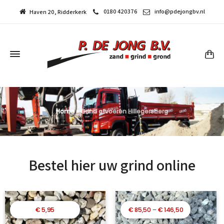
0180 420376
info@pdejongbv.nl
Haven 20, Ridderkerk
Home
»
Grind afvoeren Hillegersberg
Bestel hier uw grind online
Prijsklasse:
€
5,95
€
85,50
–
€
146,50
€ 85,50