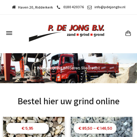
0180 420376
info@pdejongbv.nl
Haven 20, Ridderkerk
Home
»
Grind afvoeren Sliedrecht
Bestel hier uw grind online
Prijsklasse:
€
5,95
€
85,50
–
€
146,50
€ 85,50