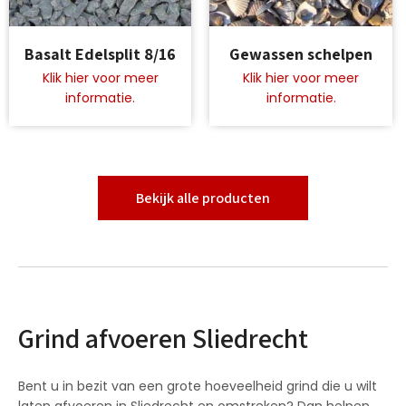
Dit
Dit
Basalt Edelsplit 8/16
Gewassen schelpen
product
product
heeft
heeft
meerdere
meerdere
variaties.
variaties.
Deze
Deze
optie
optie
kan
kan
gekozen
gekozen
Bekijk alle producten
worden
worden
op
op
de
de
productpagina
productpagina
Grind afvoeren Sliedrecht
Bent u in bezit van een grote hoeveelheid grind die u wilt
laten afvoeren in Sliedrecht en omstreken? Dan helpen