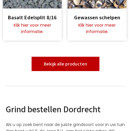
Dit
Dit
Basalt Edelsplit 8/16
Gewassen schelpen
product
product
heeft
heeft
meerdere
meerdere
variaties.
variaties.
Deze
Deze
optie
optie
kan
kan
gekozen
gekozen
Bekijk alle producten
worden
worden
op
op
de
de
productpagina
productpagina
Grind bestellen Dordrecht
Als u op zoek bent naar de juiste grindsoort voor in uw tuin
dan bent u bij P. de Jong B.V. aan het juiste adres. Wij