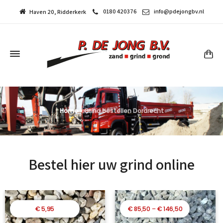
0180 420376
info@pdejongbv.nl
Haven 20, Ridderkerk
Home
»
Grind bestellen Dordrecht
Bestel hier uw grind online
Prijsklasse:
€
5,95
€
85,50
–
€
146,50
€ 85,50