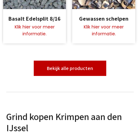
Dit
Dit
Basalt Edelsplit 8/16
Gewassen schelpen
product
product
heeft
heeft
meerdere
meerdere
variaties.
variaties.
Deze
Deze
optie
optie
kan
kan
gekozen
gekozen
Bekijk alle producten
worden
worden
op
op
de
de
productpagina
productpagina
Grind kopen Krimpen aan den
IJssel