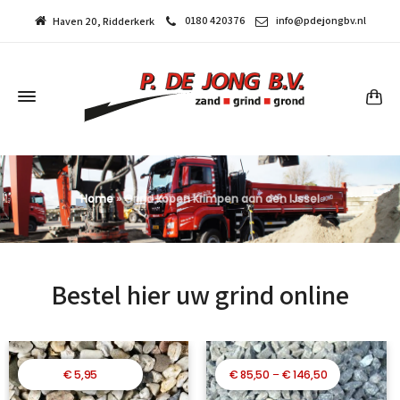
0180 420376
info@pdejongbv.nl
Haven 20, Ridderkerk
Home
»
Grind kopen Krimpen aan den IJssel
Bestel hier uw grind online
Prijsklasse:
€
5,95
€
85,50
–
€
146,50
€ 85,50