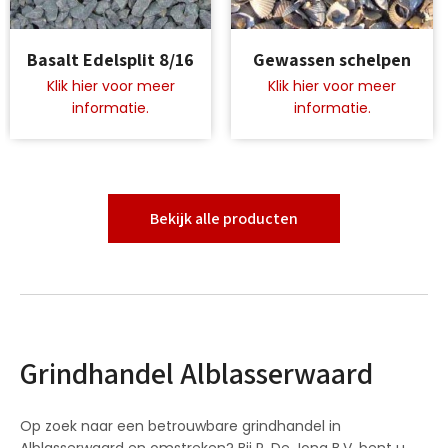
Dit
Dit
Basalt Edelsplit 8/16
Gewassen schelpen
product
product
heeft
heeft
meerdere
meerdere
variaties.
variaties.
Deze
Deze
optie
optie
kan
kan
gekozen
gekozen
Bekijk alle producten
worden
worden
op
op
de
de
productpagina
productpagina
Grindhandel Alblasserwaard
Op zoek naar een betrouwbare grindhandel in
Alblasserwaard en omstreken? Bij P. De Jong B.V. bent u