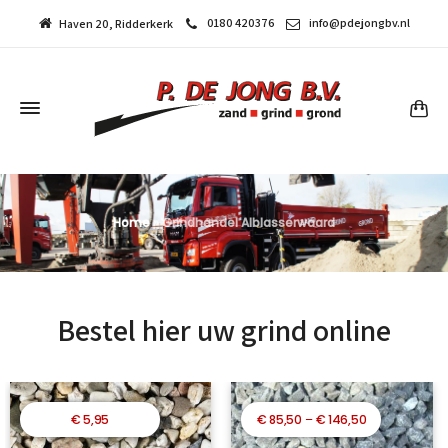
0180 420376
info@pdejongbv.nl
Haven 20, Ridderkerk
Home
»
Grindhandel Alblasserwaard
Bestel hier uw grind online
Prijsklasse:
€
5,95
€
85,50
–
€
146,50
€ 85,50