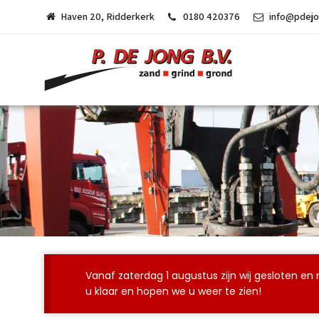
Haven 20, Ridderkerk
0180 420376
info@pdejo
Vanaf zaterdag 1 augustus zijn wij gesloten e
u klaar en hopen we u weer te zien!