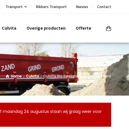
Transport
Rikkers Transport
Nieuws
Contact
Culvita
Overige producten
Offerte
Home
Culvita
Culvita Bio Kwekerspotgrond Excellent
naf maandag 24 augustus staan wij graag weer voor