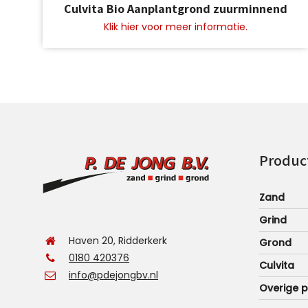
Culvita Bio Aanplantgrond zuurminnend
product
heeft
meerdere
variaties.
Deze
optie
kan
gekozen
worden
op
Produc
de
productpagina
Zand
Grind
Haven 20, Ridderkerk
Grond
0180 420376
Culvita
info@pdejongbv.nl
Overige 