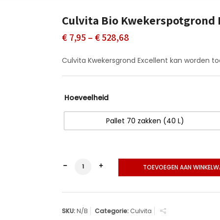
Culvita Bio Kwekerspotgrond 
Prijsklasse:
€
7,95
–
€
528,68
€ 7,95
Culvita Kwekersgrond Excellent kan worden toe
tot
€ 528,68
Hoeveelheid
Pallet 70 zakken (40 L)
Culvita Bio Kwekerspotgrond Excellent ho
TOEVOEGEN AAN WINKEL
SKU:
N/B
Categorie:
Culvita