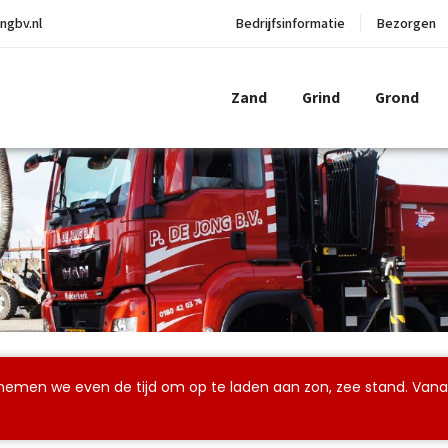
ngbv.nl
Bedrijfsinformatie
Bezorgen
Zand
Grind
Grond
n nemen we even de tijd om op te laden aan zon, zee stand. Va