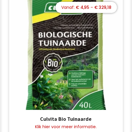
lasse:
Prijsklasse:
€
4,95
–
€
329,18
50
€ 4,95
tot
93,75
€ 329,18
Dit
Culvita Bio Tuinaarde
product
heeft