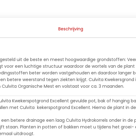
Beschrijving
ngesteld uit de beste en meest hoogwaardige grondstoffen: Veenm
t voor een luchtige structuur waardoor de wortels van de plant
edingsstoffen beter worden vastgehouden en daardoor langer bes
en betere weerstand tegen ziekten krijgt. Culvita Kwekersgrond 
n Culvita Organische Mest en volstaat voor ca. 3 maanden.
lvita Kwekerspotgrond Excellent gevulde pot, bak of hanging bask
en met Culvita kekerspotgrond Excellent. Hierna de plant in de
 een betere drainage een laag Culvita Hydrokorrels onder in de
ijft staan. Planten in potten of bakken moet u tijdens het groei
maal uitdroogt.