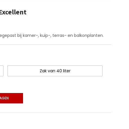
Excellent
gepast bij kamer-, kuip-, terras- en balkonplanten.
Zak van 40 liter
eveelheid
WAGEN