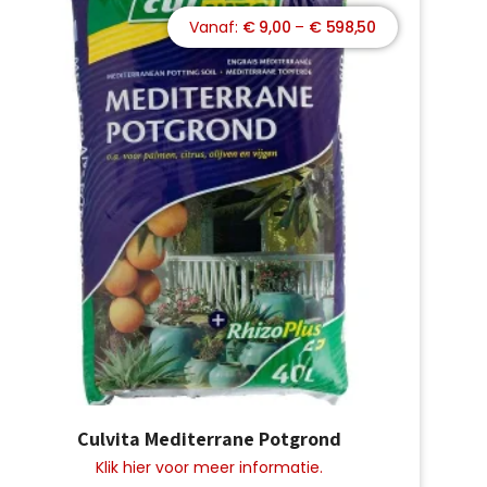
Prijsklasse:
€
9,00
–
€
598,50
€ 9,00
tot
€ 598,50
Dit
Culvita Mediterrane Potgrond
product
heeft